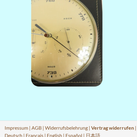
Impressum
|
AGB
|
Widerrufsbelehrung
|
Vertrag widerrufen
Deutsch
|
Français
|
English
|
Español
|
日本語