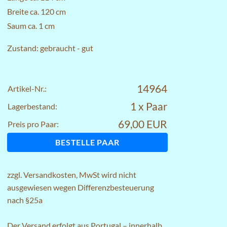
Breite ca. 120 cm
Saum ca. 1 cm
Zustand: gebraucht - gut
14964
Artikel-Nr.:
1 x Paar
Lagerbestand:
69,00 EUR
Preis pro Paar:
BESTELLE PAAR
zzgl.
Versandkosten
, MwSt wird nicht
ausgewiesen wegen Differenzbesteuerung
nach §25a
Der Versand erfolgt aus Portugal – innerhalb