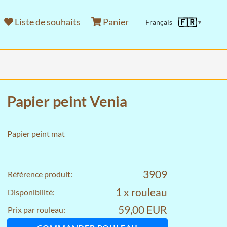
Liste de souhaits
Panier
🇫🇷
Français
▼
Papier peint Venia
Papier peint mat
3909
Référence produit:
1 x rouleau
Disponibilité:
59,00 EUR
Prix par rouleau: