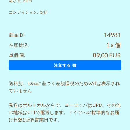
深さ 約14cm
コンディション: 良好
14981
商品ID:
1 x 個
在庫状況:
89,00 EUR
単価 個:
注文する 個
送料
別、§25aに基づく差額課税のためVATは表示され
ていません
発送はポルトガルからで、ヨーロッパはDPD、その他
の地域はCTTで配送します。ドイツへの標準的なお届
け日数は約5営業日です。