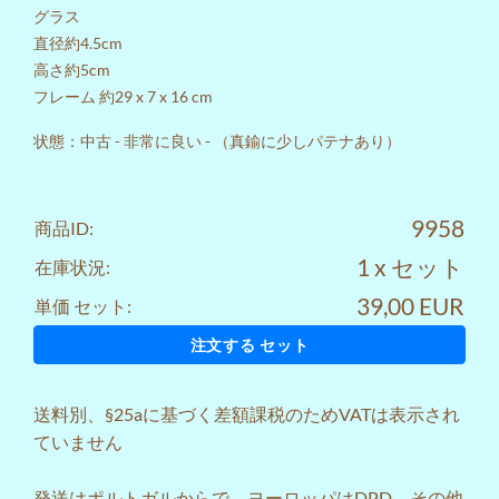
グラス
直径約4.5cm
高さ約5cm
フレーム 約29 x 7 x 16 cm
状態：中古 - 非常に良い - （真鍮に少しパテナあり）
9958
商品ID:
1 x セット
在庫状況:
39,00 EUR
単価 セット:
注文する セット
送料
別、§25aに基づく差額課税のためVATは表示され
ていません
発送はポルトガルからで、ヨーロッパはDPD、その他