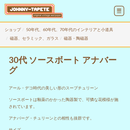
MENU
ショップ
50年代、60年代、70年代のインテリアと小道具
磁器、セラミック、ガラス
磁器・陶磁器
30代 ソースボート アナバー
グ
アール・デコ時代の美しい形のスープチュリーン
ソースボートは釉薬のかかった陶器製で、可憐な花模様が施
されています。
アナバーグ・チュリーンとの
相性も抜群です。
サイズ