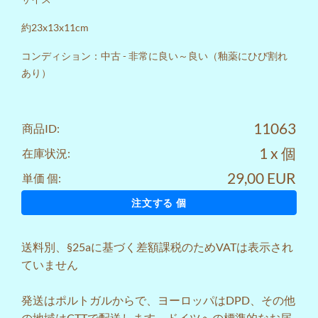
約23x13x11cm
コンディション：中古 - 非常に良い～良い（釉薬にひび割れ
あり）
11063
商品ID:
1 x 個
在庫状況:
29,00 EUR
単価 個:
注文する 個
送料
別、§25aに基づく差額課税のためVATは表示され
ていません
発送はポルトガルからで、ヨーロッパはDPD、その他
の地域はCTTで配送します。ドイツへの標準的なお届