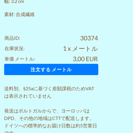
幅: 3.2 cm
素材: 合成繊維
30374
商品ID:
1 x メートル
在庫状況:
3,00 EUR
単価 メートル:
注文する メートル
送料
別、§25aに基づく差額課税のためVAT
は表示されていません
発送はポルトガルからで、ヨーロッパは
DPD、その他の地域はCTTで配送します。
ドイツへの標準的なお届け日数は約5営業日
です。