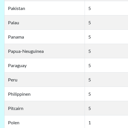
Pakistan
5
Palau
5
Panama
5
Papua-Neuguinea
5
Paraguay
5
Peru
5
Philippinen
5
Pitcairn
5
Polen
1