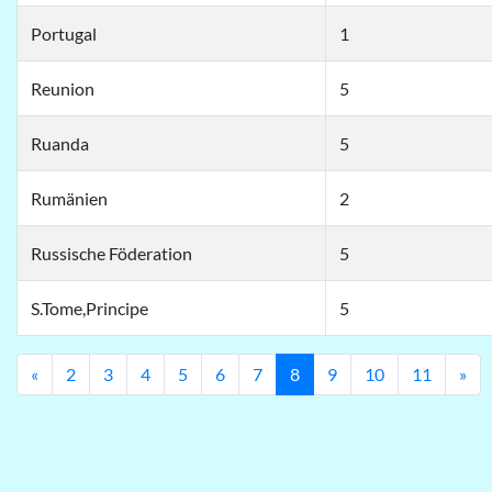
Portugal
1
Reunion
5
Ruanda
5
Rumänien
2
Russische Föderation
5
S.Tome,Principe
5
Previous
Ne
«
2
3
4
5
6
7
8
9
10
11
»