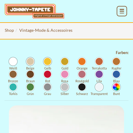
MENU
Shop
Vintage-Mode & Accessoires
Farben:
Weiß
Beige
Gelb
Gold
Orange
Terrakotta
Kupfer
Bronze
Braun
Rot
Rosa
Roségold
Lila
Blau
Türkis
Grün
Grau
Silber
Schwarz
Transparent
Bunt