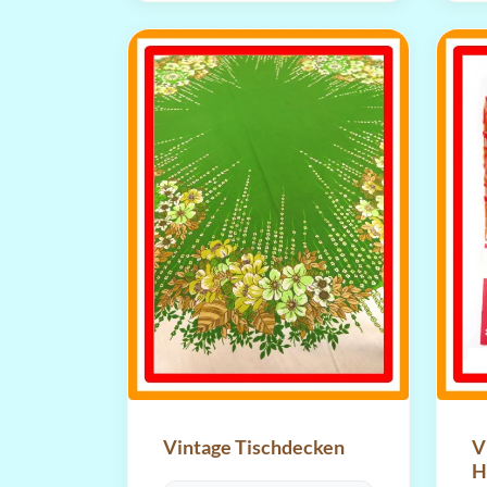
Vintage Tischdecken
V
H