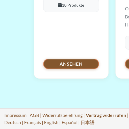
18 Produkte
Or
B
H
ANSEHEN
Impressum
|
AGB
|
Widerrufsbelehrung
|
Vertrag widerrufen
Deutsch
|
Français
|
English
|
Español
|
日本語