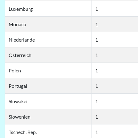
Luxemburg
1
Monaco
1
Niederlande
1
Österreich
1
Polen
1
Portugal
1
Slowakei
1
Slowenien
1
Tschech. Rep.
1