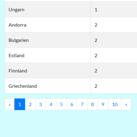
Ungarn
1
Andorra
2
Bulgarien
2
Estland
2
Finnland
2
Griechenland
2
Previous
Nex
«
1
2
3
4
5
6
7
8
9
10
»