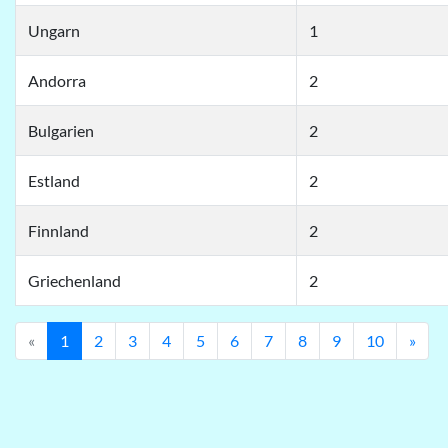
Ungarn
1
Andorra
2
Bulgarien
2
Estland
2
Finnland
2
Griechenland
2
Previous
Nex
«
1
2
3
4
5
6
7
8
9
10
»