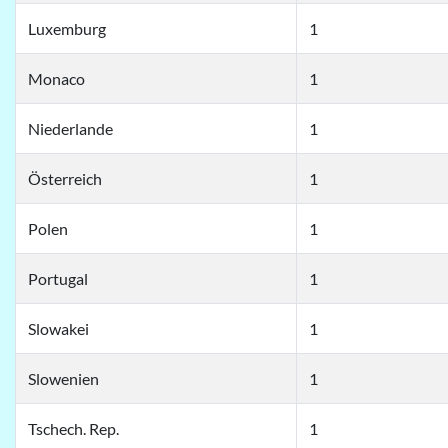
Luxemburg
1
Monaco
1
Niederlande
1
Österreich
1
Polen
1
Portugal
1
Slowakei
1
Slowenien
1
Tschech. Rep.
1