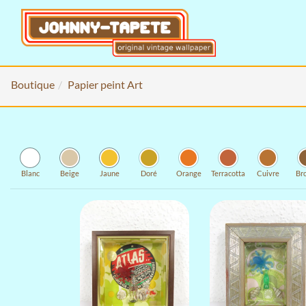
Boutique
Papier peint Art
Blanc
Beige
Jaune
Doré
Orange
Terracotta
Cuivre
Br