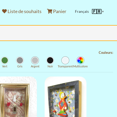
Liste de souhaits
Panier
🇫🇷
Français
▼
Couleurs:
Vert
Gris
Argent
Noir
Transparent
Multicolore