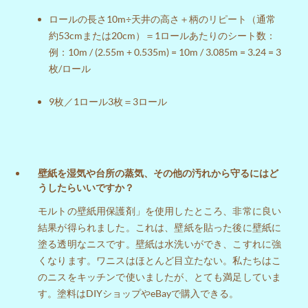
ロールの長さ10m÷天井の高さ＋柄のリピート（通常
約53cmまたは20cm）＝1ロールあたりのシート数：
例：10m / (2.55m + 0.535m) = 10m / 3.085m = 3.24 = 3
枚/ロール
9枚／1ロール3枚＝3ロール
壁紙を湿気や台所の蒸気、その他の汚れから守るにはど
うしたらいいですか？
モルトの壁紙用保護剤」を使用したところ、非常に良い
結果が得られました。これは、壁紙を貼った後に壁紙に
塗る透明なニスです。壁紙は水洗いができ、こすれに強
くなります。ワニスはほとんど目立たない。私たちはこ
のニスをキッチンで使いましたが、とても満足していま
す。塗料はDIYショップやeBayで購入できる。